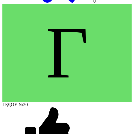
0
Г
ГБДОУ №20