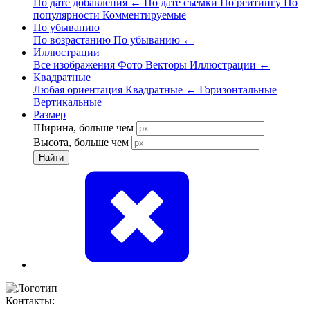
По дате добавления
←
По дате съёмки
По рейтингу
По
популярности
Комментируемые
По убыванию
По возрастанию
По убыванию
←
Иллюстрации
Все изображения
Фото
Векторы
Иллюстрации
←
Квадратные
Любая ориентация
Квадратные
←
Горизонтальные
Вертикальные
Размер
Ширина, больше чем
Высота, больше чем
Найти
Контакты: