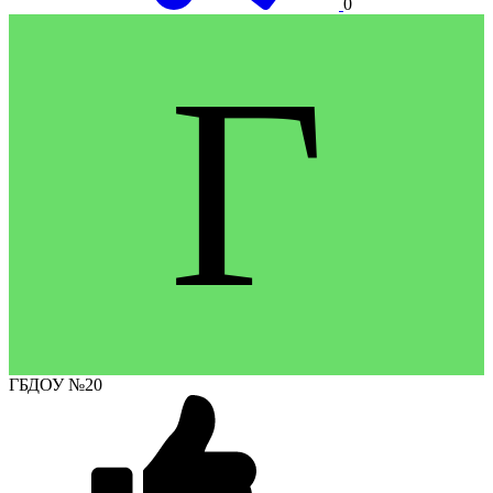
0
Г
ГБДОУ №20