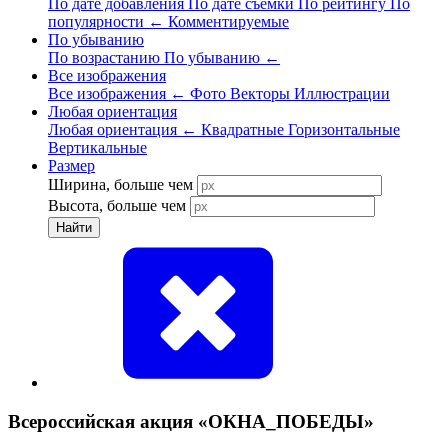
По дате добавления
По дате съёмки
По рейтингу
По
популярности
←
Комментируемые
По убыванию
По возрастанию
По убыванию
←
Все изображения
Все изображения
←
Фото
Векторы
Иллюстрации
Любая ориентация
Любая ориентация
←
Квадратные
Горизонтальные
Вертикальные
Размер
Ширина, больше чем
Высота, больше чем
Найти
Всероссийская акция «ОКНА_ПОБЕДЫ»