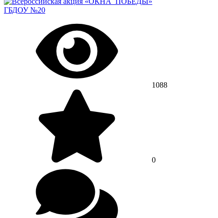
ГБДОУ №20
1088
0