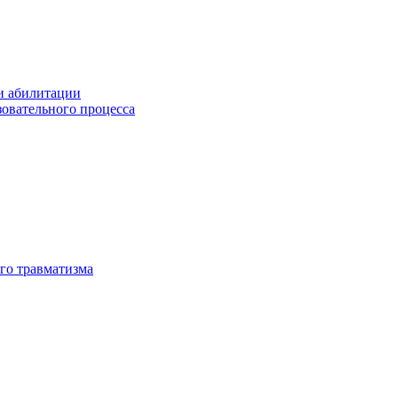
и абилитации
зовательного процесса
го травматизма