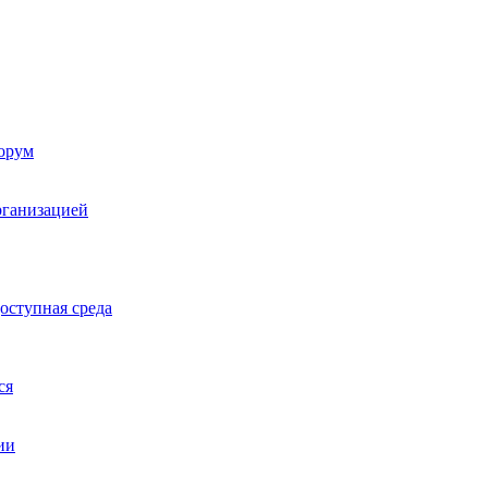
орум
рганизацией
оступная среда
ся
ии