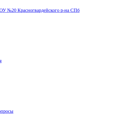
я
опросы