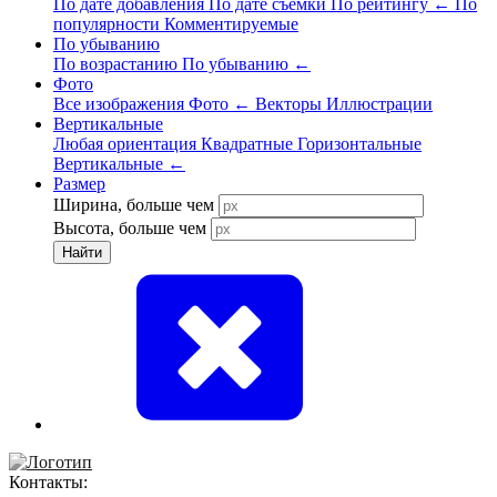
По дате добавления
По дате съёмки
По рейтингу
←
По
популярности
Комментируемые
По убыванию
По возрастанию
По убыванию
←
Фото
Все изображения
Фото
←
Векторы
Иллюстрации
Вертикальные
Любая ориентация
Квадратные
Горизонтальные
Вертикальные
←
Размер
Ширина, больше чем
Высота, больше чем
Найти
Контакты: