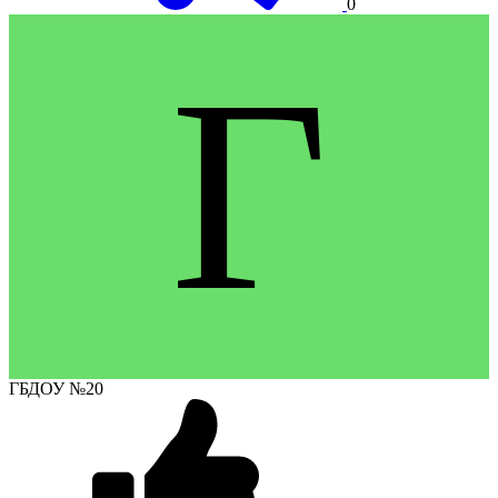
0
Г
ГБДОУ №20