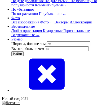
По дате добавления
По дате съёмки
По рейтингу
По
популярности
Комментируемые
←
По убыванию
По возрастанию
По убыванию
←
Фото
Все изображения
Фото
←
Векторы
Иллюстрации
Вертикальные
Любая ориентация
Квадратные
Горизонтальные
Вертикальные
←
Размер
Ширина, больше чем
Высота, больше чем
Найти
Новый год 2021