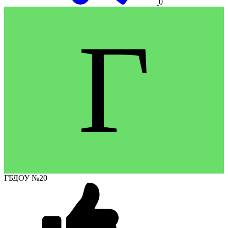
0
Г
ГБДОУ №20