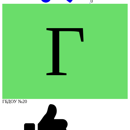
0
Г
ГБДОУ №20