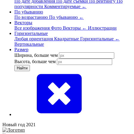
По дате добавления
По дате съёмки
По рейтингу
По
популярности
Комментируемые
←
По убыванию
По возрастанию
По убыванию
←
Векторы
Все изображения
Фото
Векторы
←
Иллюстрации
Горизонтальные
Любая ориентация
Квадратные
Горизонтальные
←
Вертикальные
Размер
Ширина, больше чем
Высота, больше чем
Найти
Новый год 2021