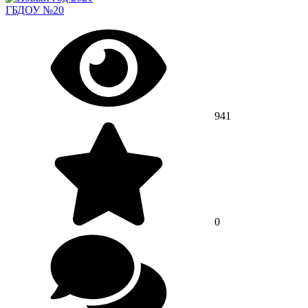
ГБДОУ №20
941
0