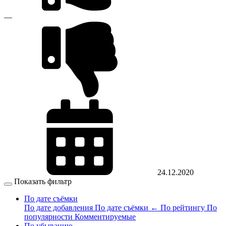
—
24.12.2020
Показать фильтр
По дате съёмки
По дате добавления
По дате съёмки
←
По рейтингу
По
популярности
Комментируемые
По убыванию