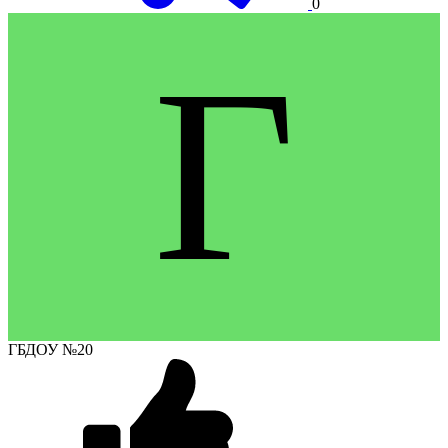
0
Г
ГБДОУ №20