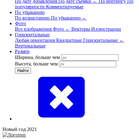
По дате добавления
По дате съёмки
←
По рейтингу
По
популярности
Комментируемые
По убыванию
По возрастанию
По убыванию
←
Фото
Все изображения
Фото
←
Векторы
Иллюстрации
Горизонтальные
Любая ориентация
Квадратные
Горизонтальные
←
Вертикальные
Размер
Ширина, больше чем
Высота, больше чем
Найти
Новый год 2021