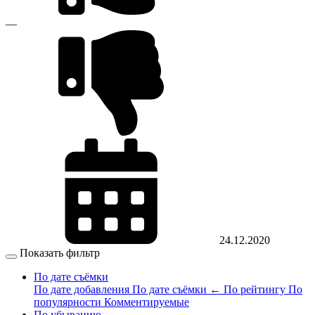
—
24.12.2020
Показать фильтр
По дате съёмки
По дате добавления
По дате съёмки
←
По рейтингу
По
популярности
Комментируемые
По убыванию