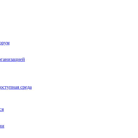
орум
рганизацией
оступная среда
ся
ии