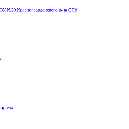
я
опросы