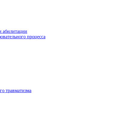
и абилитации
зовательного процесса
го травматизма