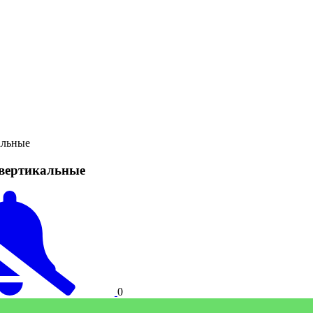
альные
 вертикальные
0