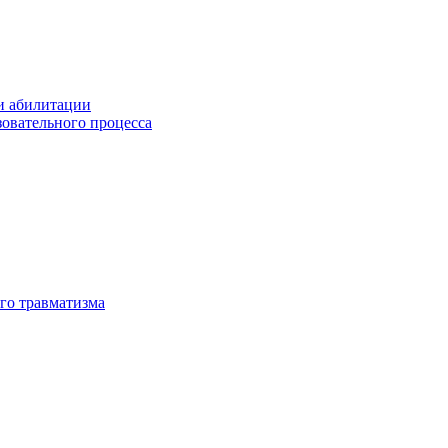
и абилитации
зовательного процесса
го травматизма