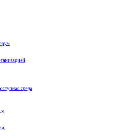
орум
рганизацией
оступная среда
ся
ии