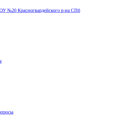
я
опросы