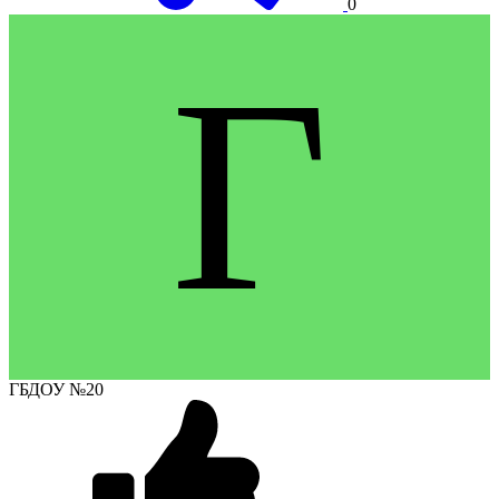
0
Г
ГБДОУ №20