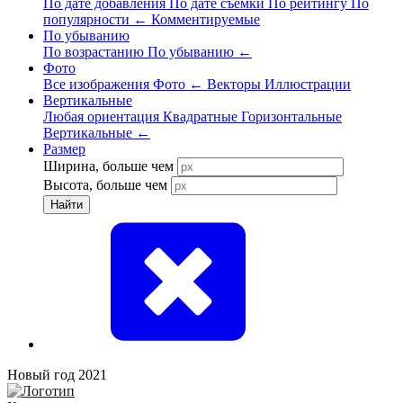
По дате добавления
По дате съёмки
По рейтингу
По
популярности
←
Комментируемые
По убыванию
По возрастанию
По убыванию
←
Фото
Все изображения
Фото
←
Векторы
Иллюстрации
Вертикальные
Любая ориентация
Квадратные
Горизонтальные
Вертикальные
←
Размер
Ширина, больше чем
Высота, больше чем
Найти
Новый год 2021