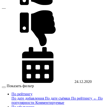
—
24.12.2020
Показать фильтр
По рейтингу
По дате добавления
По дате съёмки
По рейтингу
←
По
популярности
Комментируемые
По убыванию