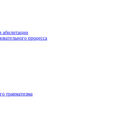
и абилитации
зовательного процесса
го травматизма