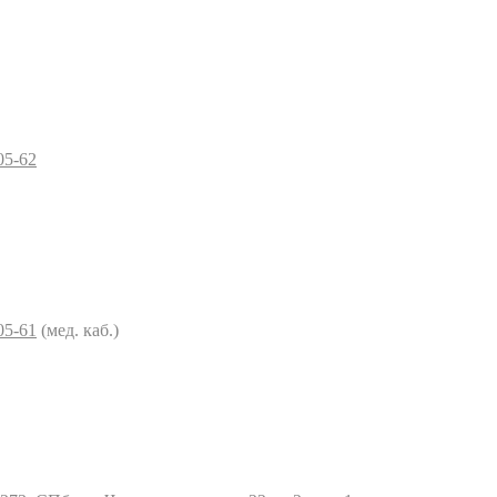
05-62
05-61
(мед. каб.)