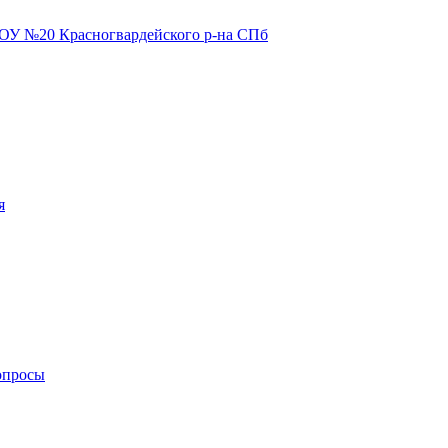
я
опросы