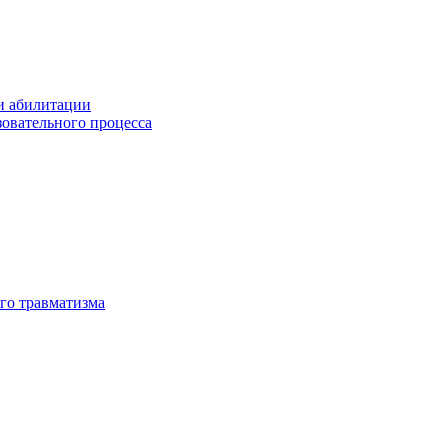
и абилитации
зовательного процесса
го травматизма