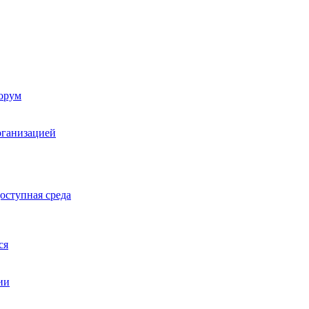
орум
рганизацией
оступная среда
ся
ии