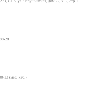
73, СПб, ул. Чарушинская, дом 22, к. 2, стр. 1
–88-28
88-13
(мед. каб.)