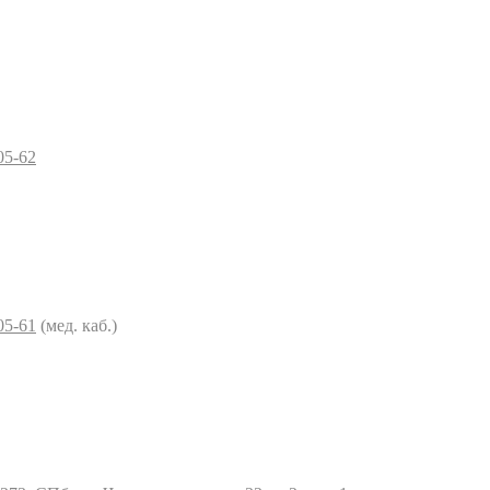
05-62
05-61
(мед. каб.)