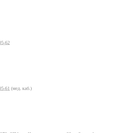
05-62
05-61
(мед. каб.)