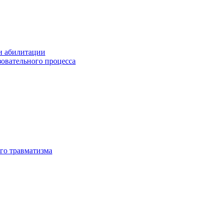
и абилитации
зовательного процесса
го травматизма