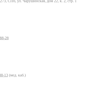
73, СПб, ул. Чарушинская, дом 22, к. 2, стр. 1
–88-28
88-13
(мед. каб.)