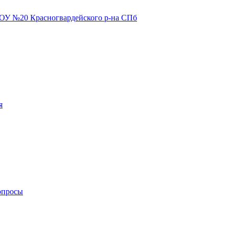
я
опросы