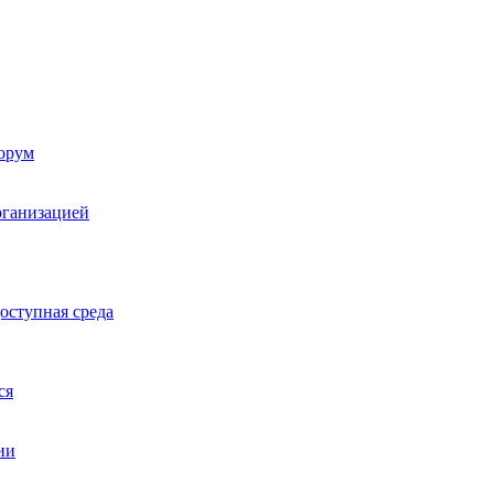
орум
рганизацией
оступная среда
ся
ии