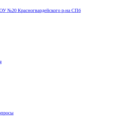
я
опросы