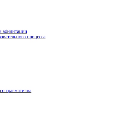
и абилитации
зовательного процесса
го травматизма