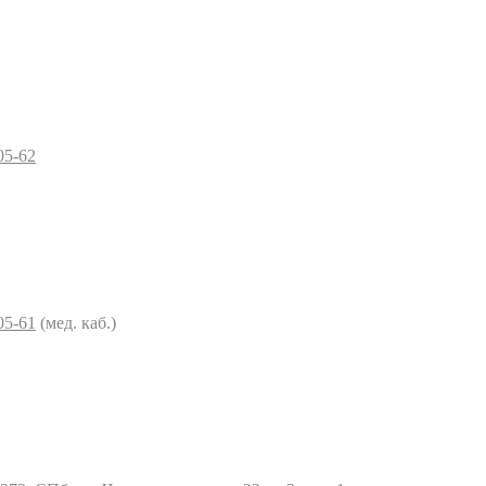
05-62
05-61
(мед. каб.)