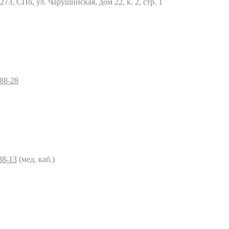
73, СПб, ул. Чарушинская, дом 22, к. 2, стр. 1
–88-28
88-13
(мед. каб.)