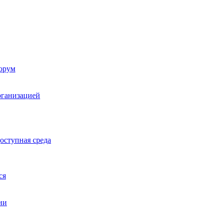
орум
рганизацией
оступная среда
ся
ии