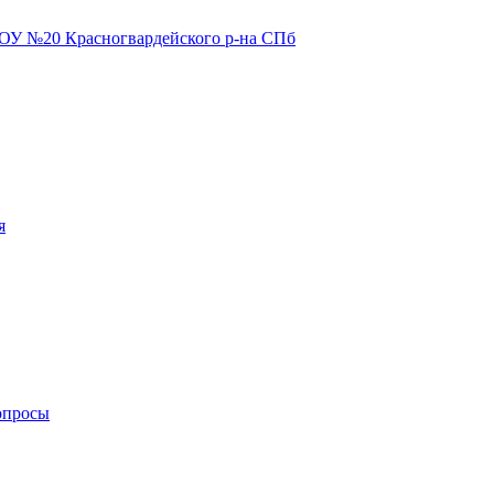
я
опросы