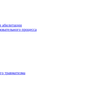
и абилитации
зовательного процесса
го травматизма