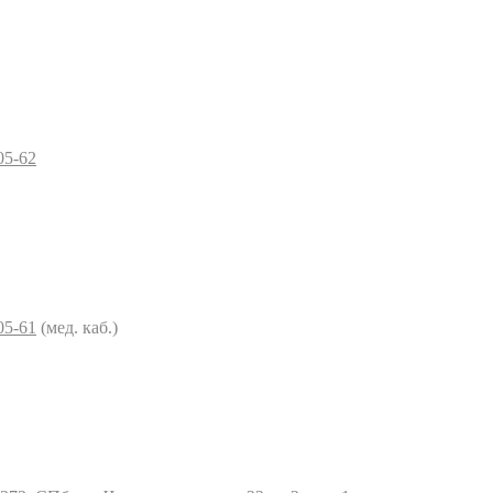
05-62
05-61
(мед. каб.)