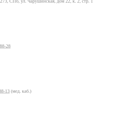
73, СПб, ул. Чарушинская, дом 22, к. 2, стр. 1
–88-28
88-13
(мед. каб.)