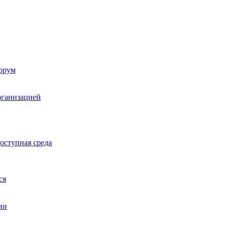
орум
рганизацией
оступная среда
ся
ии