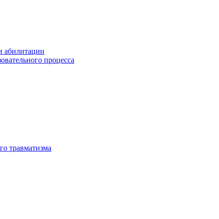
и абилитации
зовательного процесса
го травматизма