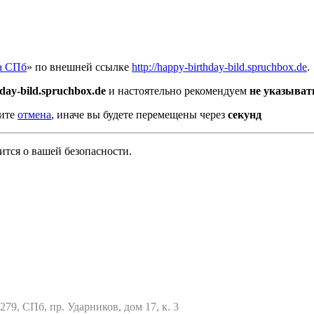
а СПб
» по внешней ссылке
http://happy-birthday-bild.spruchbox.de
.
day-bild.spruchbox.de
и настоятельно рекомендуем
не указыват
мите
отмена
, иначе вы будете перемещены через
секунд
тся о вашей безопасности.
79, СПб, пр. Ударников, дом 17, к. 3