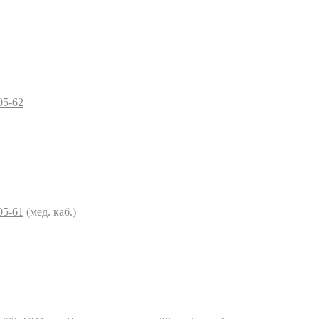
05-62
05-61
(мед. каб.)