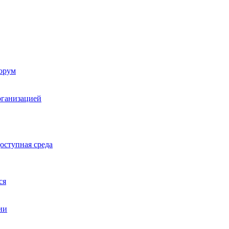
орум
рганизацией
оступная среда
ся
ии