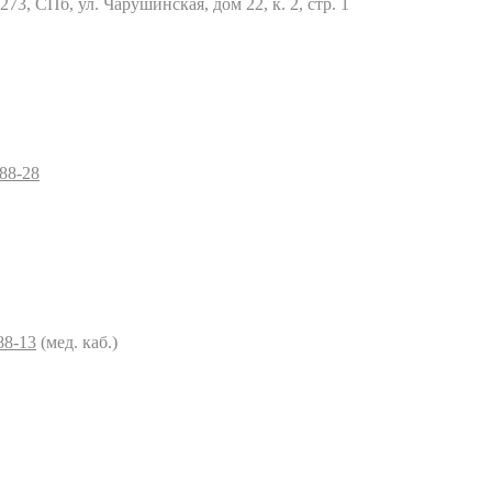
73, СПб, ул. Чарушинская, дом 22, к. 2, стр. 1
–88-28
88-13
(мед. каб.)