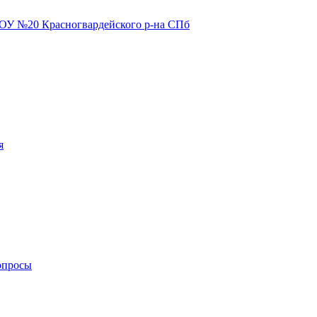
я
опросы