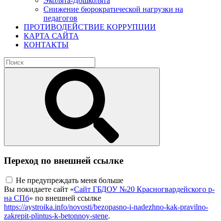
Эколята-Дошколята
Снижение бюрократической нагрузки на
педагогов
ПРОТИВОДЕЙСТВИЕ КОРРУПЦИИ
КАРТА САЙТА
КОНТАКТЫ
Переход по внешней ссылке
Не предупреждать меня больше
Вы покидаете сайт «
Сайт ГБДОУ №20 Красногвардейского р-
на СПб
» по внешней ссылке
https://aystroika.info/novosti/bezopasno-i-nadezhno-kak-pravilno-
zakrepit-plintus-k-betonnoy-stene
.