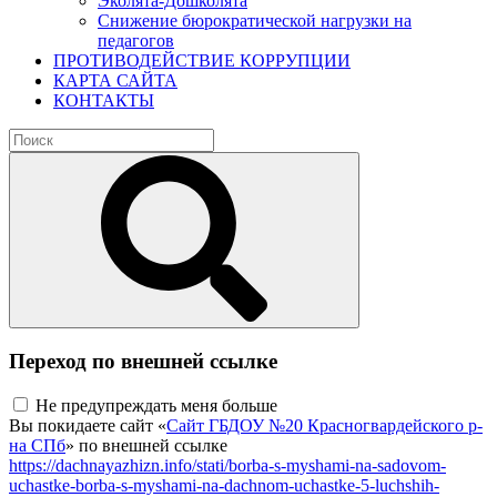
Эколята-Дошколята
Снижение бюрократической нагрузки на
педагогов
ПРОТИВОДЕЙСТВИЕ КОРРУПЦИИ
КАРТА САЙТА
КОНТАКТЫ
Переход по внешней ссылке
Не предупреждать меня больше
Вы покидаете сайт «
Сайт ГБДОУ №20 Красногвардейского р-
на СПб
» по внешней ссылке
https://dachnayazhizn.info/stati/borba-s-myshami-na-sadovom-
uchastke-borba-s-myshami-na-dachnom-uchastke-5-luchshih-