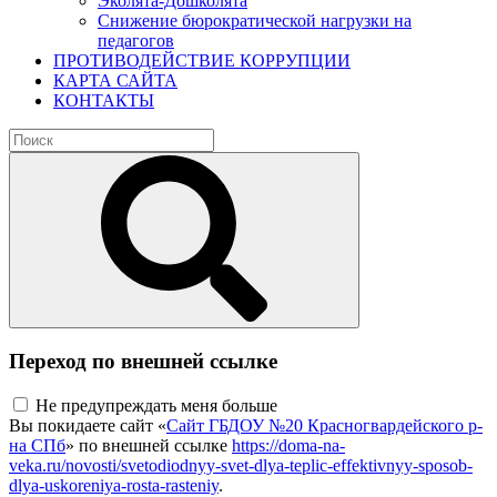
Эколята-Дошколята
Снижение бюрократической нагрузки на
педагогов
ПРОТИВОДЕЙСТВИЕ КОРРУПЦИИ
КАРТА САЙТА
КОНТАКТЫ
Переход по внешней ссылке
Не предупреждать меня больше
Вы покидаете сайт «
Сайт ГБДОУ №20 Красногвардейского р-
на СПб
» по внешней ссылке
https://doma-na-
veka.ru/novosti/svetodiodnyy-svet-dlya-teplic-effektivnyy-sposob-
dlya-uskoreniya-rosta-rasteniy
.