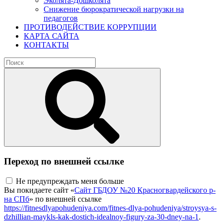
Эколята-Дошколята
Снижение бюрократической нагрузки на
педагогов
ПРОТИВОДЕЙСТВИЕ КОРРУПЦИИ
КАРТА САЙТА
КОНТАКТЫ
Переход по внешней ссылке
Не предупреждать меня больше
Вы покидаете сайт «
Сайт ГБДОУ №20 Красногвардейского р-
на СПб
» по внешней ссылке
https://fitnesdlyapohudeniya.com/fitnes-dlya-pohudeniya/stroysya-s-
dzhillian-maykls-kak-dostich-idealnoy-figury-za-30-dney-na-1
.