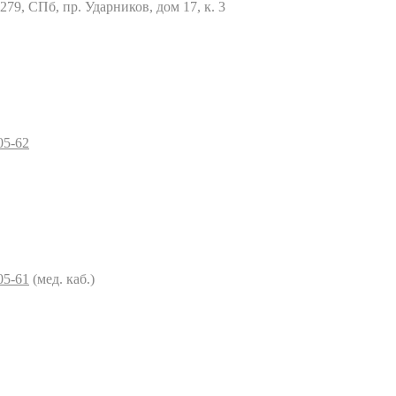
79, СПб, пр. Ударников, дом 17, к. 3
05-62
05-61
(мед. каб.)