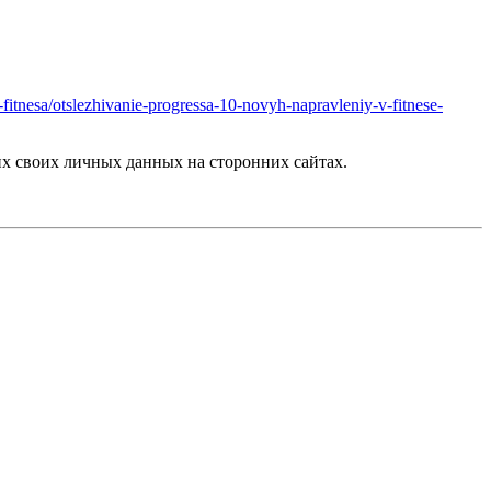
-fitnesa/otslezhivanie-progressa-10-novyh-napravleniy-v-fitnese-
х своих личных данных на сторонних сайтах.