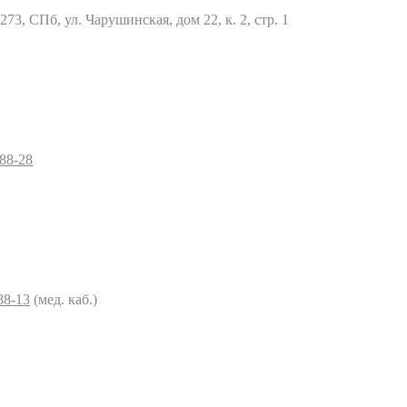
73, СПб, ул. Чарушинская, дом 22, к. 2, стр. 1
–88-28
88-13
(мед. каб.)