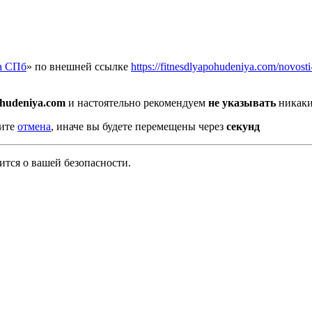
а СПб
» по внешней ссылке
https://fitnesdlyapohudeniya.com/novosti
ohudeniya.com
и настоятельно рекомендуем
не указывать
никаки
мите
отмена
, иначе вы будете перемещены через
секунд
тся о вашей безопасности.