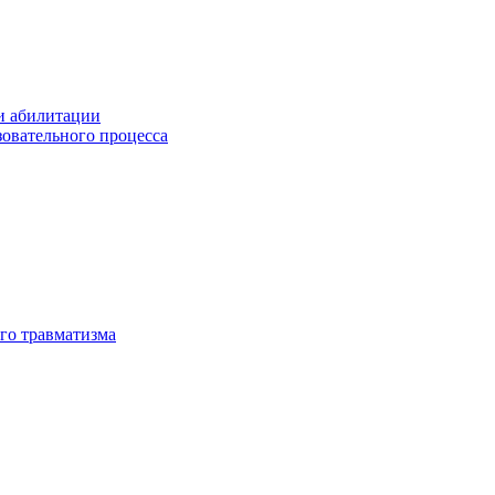
и абилитации
зовательного процесса
го травматизма