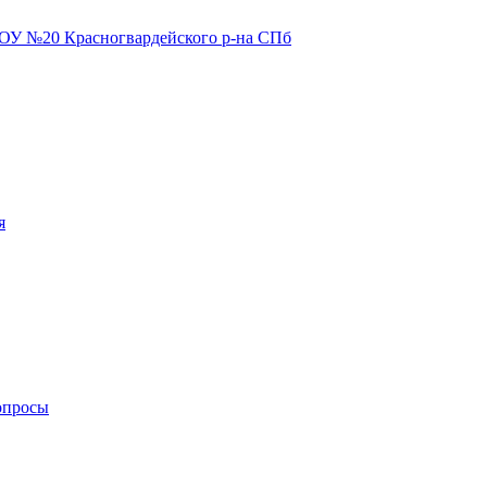
я
опросы