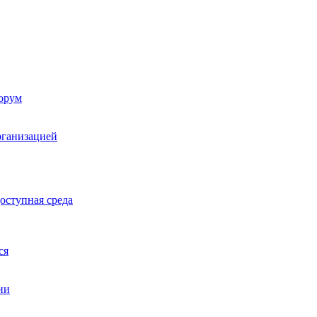
орум
рганизацией
оступная среда
ся
ии