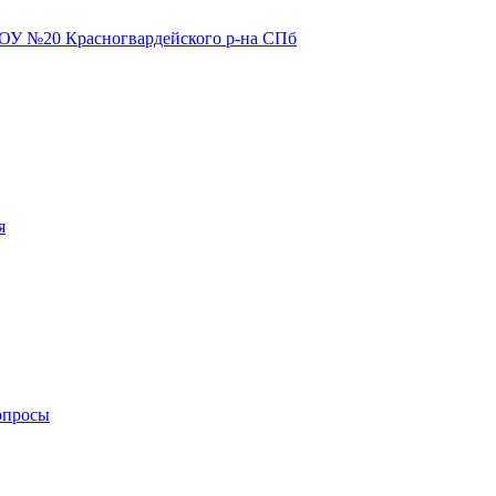
я
опросы