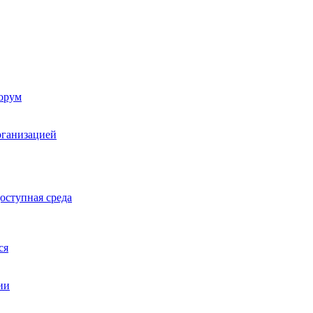
орум
рганизацией
оступная среда
ся
ии