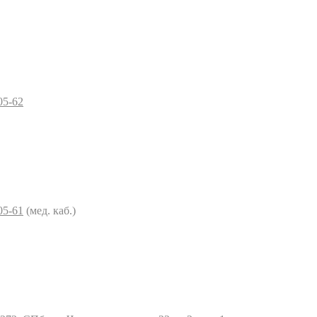
05-62
05-61
(мед. каб.)