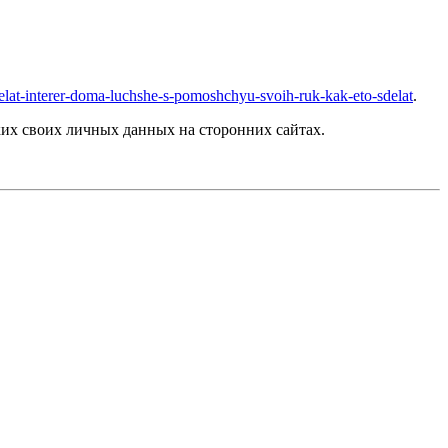
/sdelat-interer-doma-luchshe-s-pomoshchyu-svoih-ruk-kak-eto-sdelat
.
их своих личных данных на сторонних сайтах.