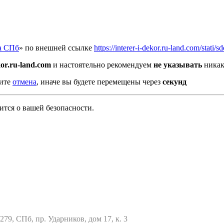
а СПб
» по внешней ссылке
https://interer-i-dekor.ru-land.com/stati
kor.ru-land.com
и настоятельно рекомендуем
не указывать
никак
мите
отмена
, иначе вы будете перемещены через
секунд
тся о вашей безопасности.
79, СПб, пр. Ударников, дом 17, к. 3