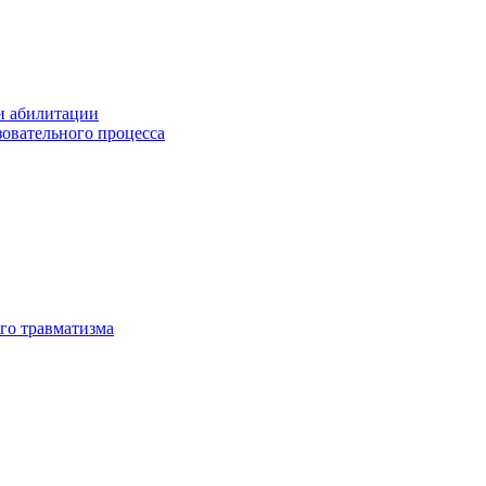
и абилитации
зовательного процесса
го травматизма