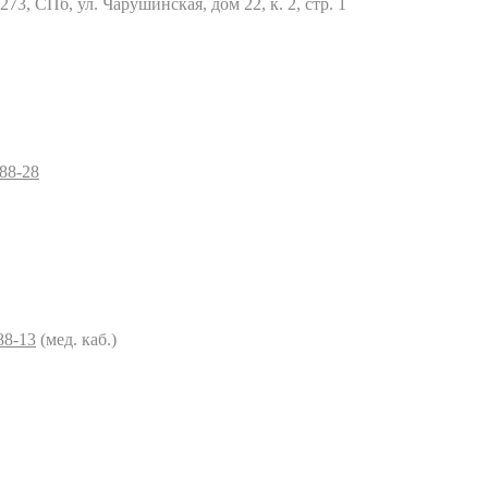
73, СПб, ул. Чарушинская, дом 22, к. 2, стр. 1
–88-28
88-13
(мед. каб.)