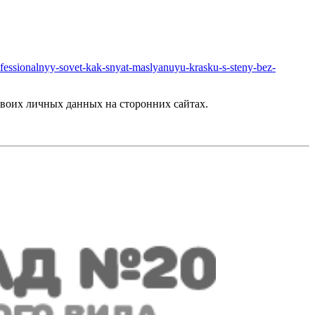
professionalnyy-sovet-kak-snyat-maslyanuyu-krasku-s-steny-bez-
воих личных данных на сторонних сайтах.