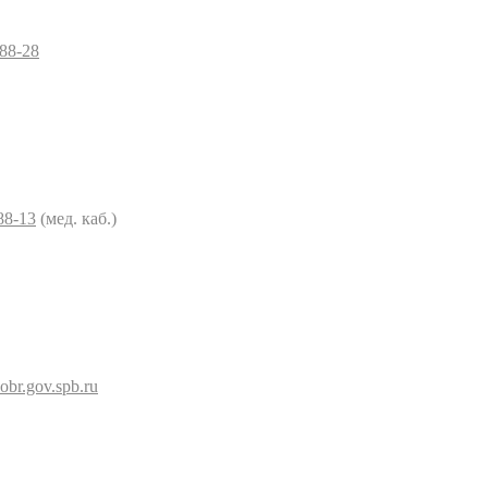
–88-28
88-13
(мед. каб.)
br.gov.spb.ru