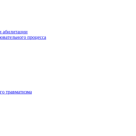
и абилитации
зовательного процесса
го травматизма