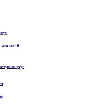
орум
рганизацией
оступная среда
ся
ии