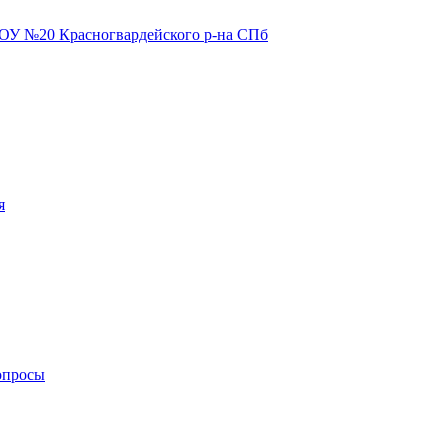
я
опросы