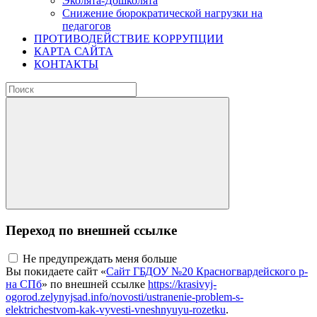
Эколята-Дошколята
Снижение бюрократической нагрузки на
педагогов
ПРОТИВОДЕЙСТВИЕ КОРРУПЦИИ
КАРТА САЙТА
КОНТАКТЫ
Переход по внешней ссылке
Не предупреждать меня больше
Вы покидаете сайт «
Сайт ГБДОУ №20 Красногвардейского р-
на СПб
» по внешней ссылке
https://krasivyj-
ogorod.zelynyjsad.info/novosti/ustranenie-problem-s-
elektrichestvom-kak-vyvesti-vneshnyuyu-rozetku
.