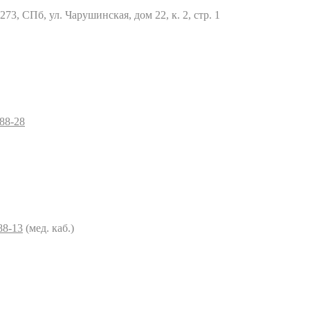
73, СПб, ул. Чарушинская, дом 22, к. 2, стр. 1
–88-28
88-13
(мед. каб.)