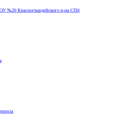
я
опросы