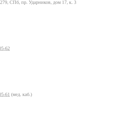
79, СПб, пр. Ударников, дом 17, к. 3
05-62
05-61
(мед. каб.)