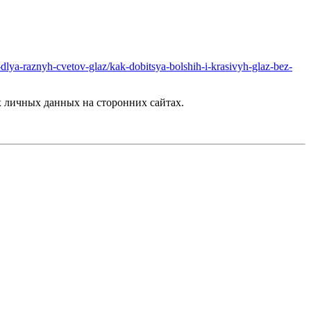
dlya-raznyh-cvetov-glaz/kak-dobitsya-bolshih-i-krasivyh-glaz-bez-
 личных данных на сторонних сайтах.