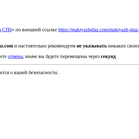
а СПб
» по внешней ссылке
https://makiyazhglaz.com/makiyazh-glaz-
az.com
и настоятельно рекомендуем
не указывать
никаких своих
мите
отмена
, иначе вы будете перемещены через
секунд
тся о вашей безопасности.