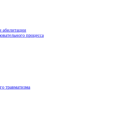
и абилитации
зовательного процесса
го травматизма