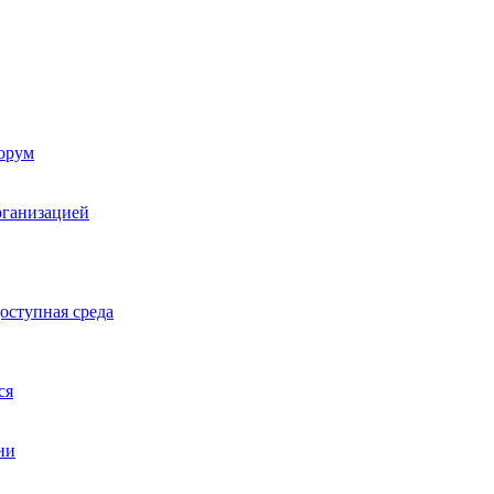
орум
рганизацией
оступная среда
ся
ии