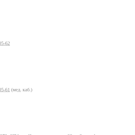
05-62
05-61
(мед. каб.)