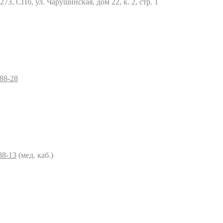
73, СПб, ул. Чарушинская, дом 22, к. 2, стр. 1
–88-28
88-13
(мед. каб.)