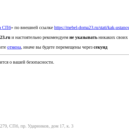
а СПб
» по внешней ссылке
https://mebel-doma23.ru/stati/kak-ustanov
23.ru
и настоятельно рекомендуем
не указывать
никаких своих 
мите
отмена
, иначе вы будете перемещены через
секунд
тся о вашей безопасности.
79, СПб, пр. Ударников, дом 17, к. 3