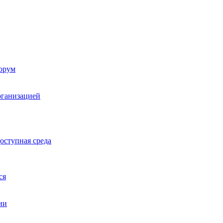
орум
рганизацией
оступная среда
ся
ии