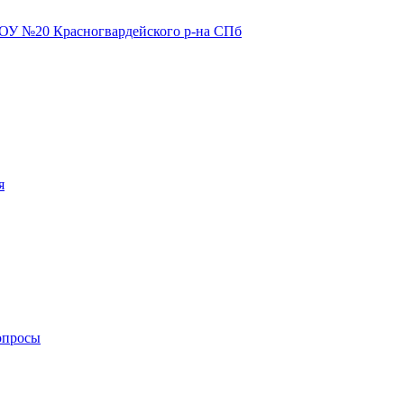
я
опросы