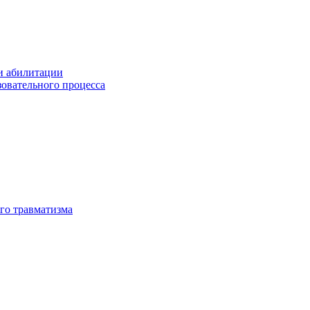
и абилитации
зовательного процесса
го травматизма