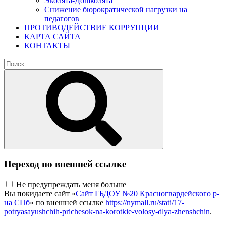
Эколята-Дошколята
Снижение бюрократической нагрузки на
педагогов
ПРОТИВОДЕЙСТВИЕ КОРРУПЦИИ
КАРТА САЙТА
КОНТАКТЫ
Переход по внешней ссылке
Не предупреждать меня больше
Вы покидаете сайт «
Сайт ГБДОУ №20 Красногвардейского р-
на СПб
» по внешней ссылке
https://nymall.ru/stati/17-
potryasayushchih-prichesok-na-korotkie-volosy-dlya-zhenshchin
.