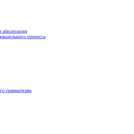
и абилитации
зовательного процесса
го травматизма