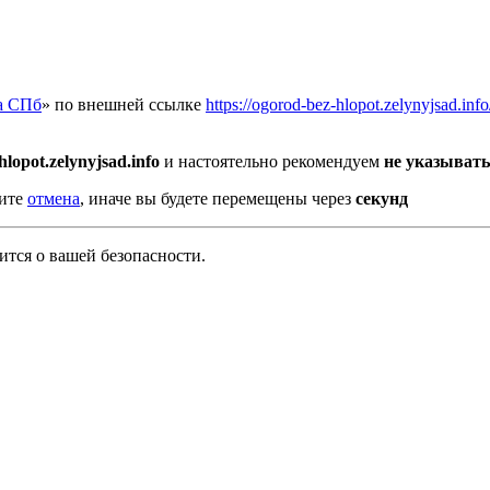
а СПб
» по внешней ссылке
https://ogorod-bez-hlopot.zelynyjsad.info
hlopot.zelynyjsad.info
и настоятельно рекомендуем
не указывать
мите
отмена
, иначе вы будете перемещены через
секунд
тся о вашей безопасности.