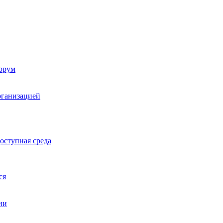
орум
рганизацией
оступная среда
ся
ии