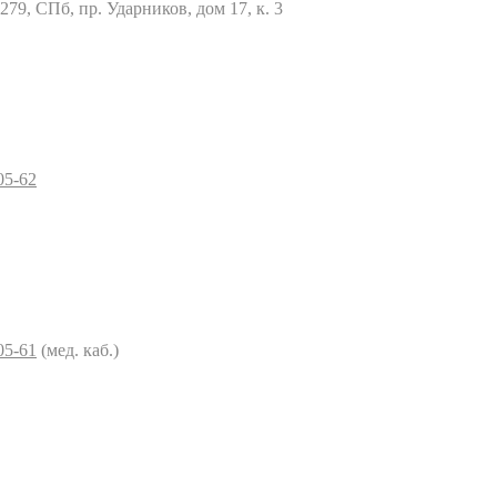
79, СПб, пр. Ударников, дом 17, к. 3
05-62
05-61
(мед. каб.)