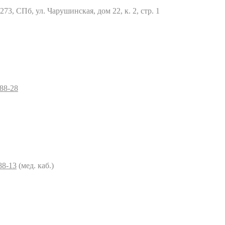
73, СПб, ул. Чарушинская, дом 22, к. 2, стр. 1
–88-28
88-13
(мед. каб.)