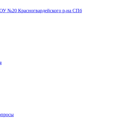
я
опросы