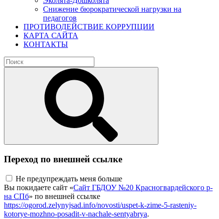
Эколята-Дошколята
Снижение бюрократической нагрузки на
педагогов
ПРОТИВОДЕЙСТВИЕ КОРРУПЦИИ
КАРТА САЙТА
КОНТАКТЫ
Переход по внешней ссылке
Не предупреждать меня больше
Вы покидаете сайт «
Сайт ГБДОУ №20 Красногвардейского р-
на СПб
» по внешней ссылке
https://ogorod.zelynyjsad.info/novosti/uspet-k-zime-5-rasteniy-
kotorye-mozhno-posadit-v-nachale-sentyabrya
.