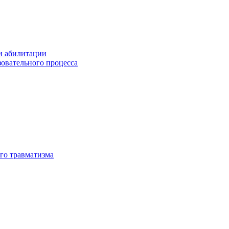
и абилитации
зовательного процесса
го травматизма