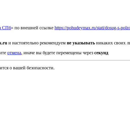
а СПб
» по внешней ссылке
https://pohudeymax.ru/stati/dosug-s-pol
x.ru
и настоятельно рекомендуем
не указывать
никаких своих л
мите
отмена
, иначе вы будете перемещены через
секунд
тся о вашей безопасности.