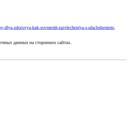
zoy-dlya-zdorovya-kak-sovmestit-razvlecheniya-s-uluchsheniem-
ичных данных на сторонних сайтах.