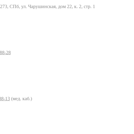
73, СПб, ул. Чарушинская, дом 22, к. 2, стр. 1
–88-28
88-13
(мед. каб.)