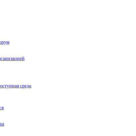
орум
рганизацией
оступная среда
ся
ии