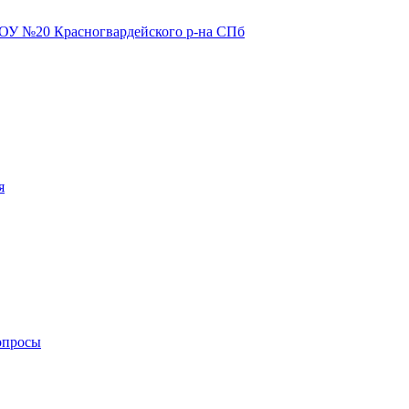
я
опросы