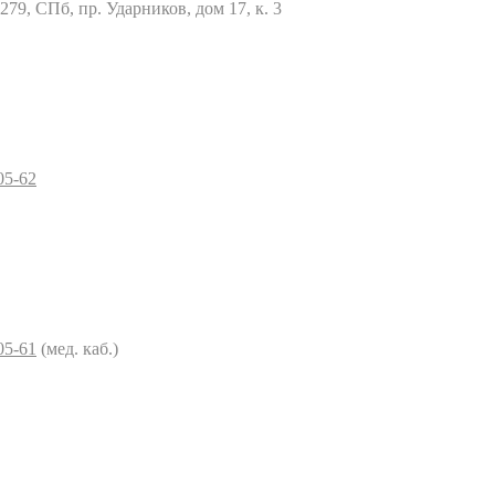
79, СПб, пр. Ударников, дом 17, к. 3
05-62
05-61
(мед. каб.)