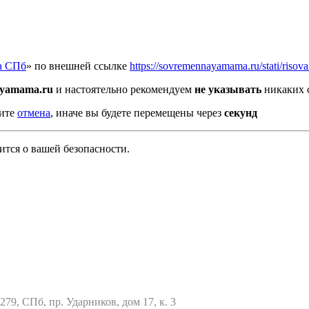
а СПб
» по внешней ссылке
https://sovremennayamama.ru/stati/risov
ayamama.ru
и настоятельно рекомендуем
не указывать
никаких 
мите
отмена
, иначе вы будете перемещены через
секунд
тся о вашей безопасности.
79, СПб, пр. Ударников, дом 17, к. 3