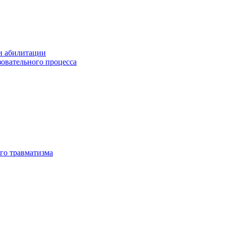
и абилитации
зовательного процесса
го травматизма