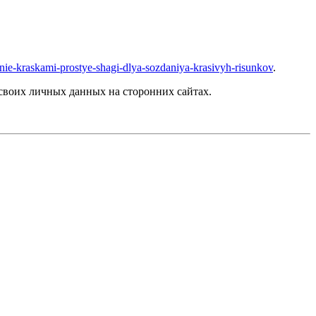
anie-kraskami-prostye-shagi-dlya-sozdaniya-krasivyh-risunkov
.
своих личных данных на сторонних сайтах.