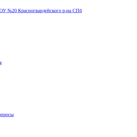
я
опросы