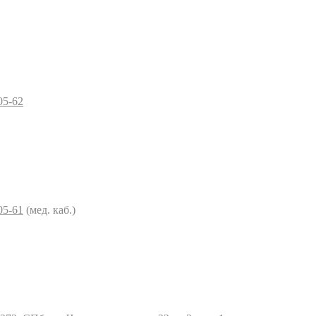
05-62
05-61
(мед. каб.)