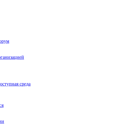
орум
рганизацией
оступная среда
ся
ии