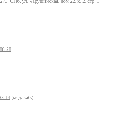
73, СПб, ул. Чарушинская, дом 22, к. 2, стр. 1
–88-28
88-13
(мед. каб.)