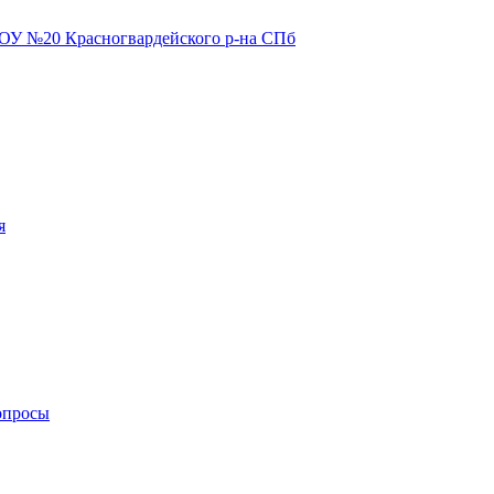
я
опросы