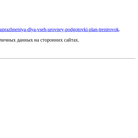
kie-uprazhneniya-dlya-vseh-urovney-podgotovki-plan-trenirovok
.
личных данных на сторонних сайтах.