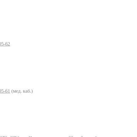
05-62
05-61
(мед. каб.)