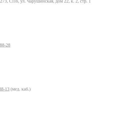
73, СПб, ул. Чарушинская, дом 22, к. 2, стр. 1
–88-28
88-13
(мед. каб.)