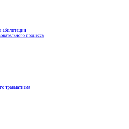
и абилитации
зовательного процесса
го травматизма