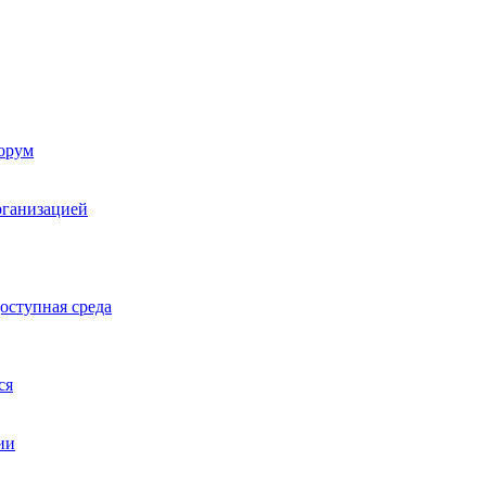
орум
рганизацией
оступная среда
ся
ии