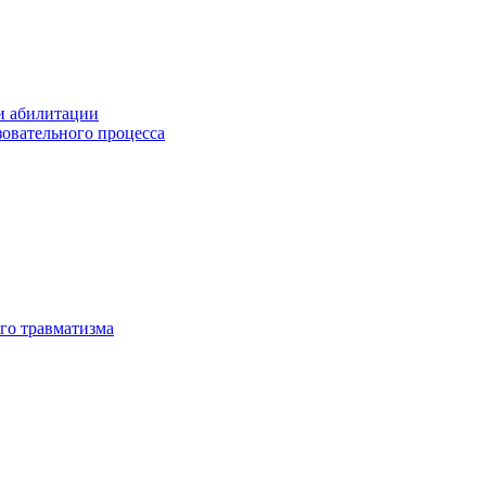
и абилитации
зовательного процесса
го травматизма