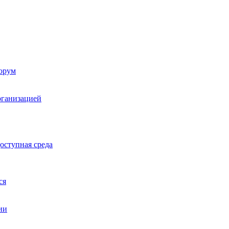
орум
рганизацией
оступная среда
ся
ии