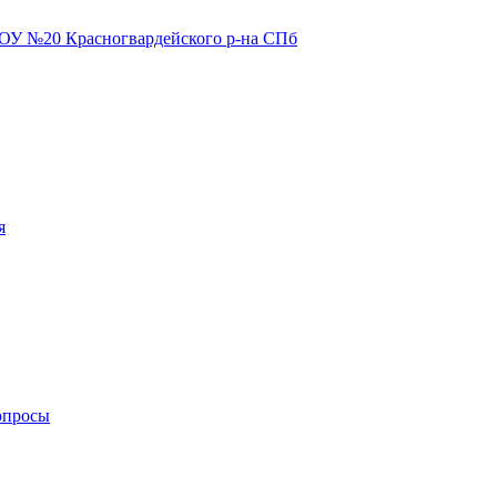
я
опросы