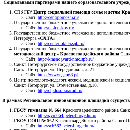
Социальными партнерами нашего образовательного учреж
СПб ГБУ
Центр социальной помощи семье и детям Кра
Сайт:
http://centrpomoshi.ru/
Государственное бюджетное учреждение дополнительног
Сайт:
http://na-lenskoy.ru/
Государственное бюджетное учреждение дополнительног
Петербурга
«ОХТА»
.
Сайт:
http://center-okhta.spb.ru/
Государственное бюджетное учреждение дополнительног
методический центр» Красногвардейского района
Санк
Сайт:
http://krasnogvard-nmc.spb.ru/
Санкт-Петербургское государственное бюджетное учреж
Санкт-Петербург, ул. Передовиков, д. 21.
Сайт:
https://www.дгп68.рф
Центр психолого-педагогической, медицинской и социа
Санкт-Петербург, ул. Отечественная, д.10.
Сайт:
http://clpdospb.narod.ru/
В рамках Региональной инновационной площадки осуществл
ГБОУ гимназия № 664
Красногвардейского района Санкт-
Сайт:
http://gym664.petersburgedu.ru/
ГБОУ СОШ № 562
Красногвардейского района Санкт-Пет
Сайт:
http://sch562.petersburgedu.ru/