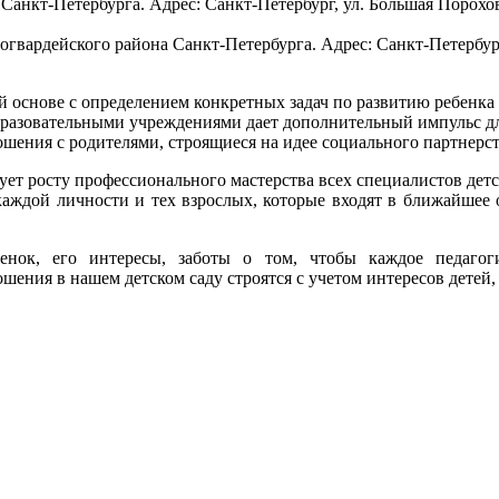
анкт-Петербурга. Адрес: Санкт-Петербург, ул. Большая Пороховс
вардейского района Санкт-Петербурга. Адрес: Санкт-Петербург, 
 основе с определением конкретных задач по развитию ребенка 
бразовательными учреждениями дает дополнительный импульс дл
шения с родителями, строящиеся на идее социального партнерст
ет росту профессионального мастерства всех специалистов детск
 каждой личности и тех взрослых, которые входят в ближайшее
енок, его интересы, заботы о том, чтобы каждое педагог
ния в нашем детском саду строятся с учетом интересов детей, 