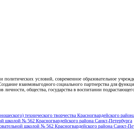
 и политических условий, современное образовательное учреж
 Создание взаимовыгодного социального партнерства для функц
в личности, общества, государства в воспитании подрастающег
юношеского) технического творчества Красногвардейского район
ной школой № 562 Красногвардейского района Санкт-Петербурга
зовательной школой № 562 Красногвардейского района Санкт-Пе