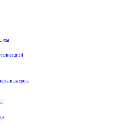
орум
рганизацией
оступная среда
ся
ии