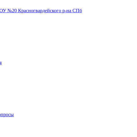
я
опросы