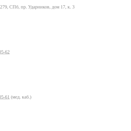
79, СПб, пр. Ударников, дом 17, к. 3
05-62
05-61
(мед. каб.)