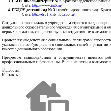
ГБОУ школа-интернат № 6
Красногвардейского района С
Сайт:
http://www.int6.ru/
ГБДОУ детский сад № 31
комбинированного вида Красног
Сайт:
http://ds31.krgv.gov.spb.ru/
Сотрудничество с каждым учреждением строится на договорной
дошкольного образовательного учреждения с культурными и о
первых лет жизни, совершенствует конструктивные взаимоотно
Процесс взаимодействия с социальными партнерами способству
указывает на особую роль его социальных связей в развитии
качества дошкольного образования.
Предметом взаимодействия и сотрудничества является реб
профессиональным и безопасным. Внешние связи и взаимоотноше
Контакты: