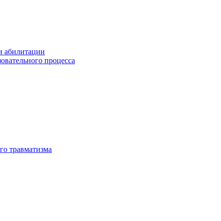
и абилитации
зовательного процесса
го травматизма