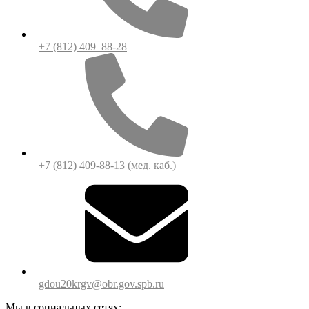
+7 (812) 409–88-28
+7 (812) 409-88-13
(мед. каб.)
gdou20krgv@obr.gov.spb.ru
Мы в социальных сетях: