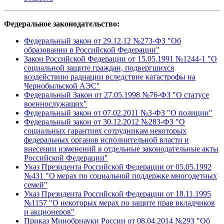
Федеральное законодательство:
Федеральный закон от 29.12.12 №273-ФЗ "Об
образовании в Российской Федерации"
Закон Российской Федерации от 15.05.1991 №1244-1 "О
социальной защите граждан, подвергшихся
воздействию радиации вследствие катастрофы на
Чернобыльской АЭС"
Федеральный Закон от 27.05.1998 №76-ФЗ "О статусе
военнослужащих"
Федеральный закон от 07.02.2011 №3-ФЗ "О полиции"
Федеральный закон от 30.12.2012 №283-ФЗ "О
социальных гарантиях сотрудникам некоторых
федеральных органов исполнительной власти и
внесении изменений в отдельные законодательные акты
Российской Федерации"
Указ Президента Российской Федерации от 05.05.1992
№431 "О мерах по социальной поддержке многодетных
семей"
Указ Президента Российской Федерации от 18.11.1995
№1157 "О некоторых мерах по защите прав вкладчиков
и акционеров"
Приказ Минобрнауки России от 08.04.2014 №293 "Об