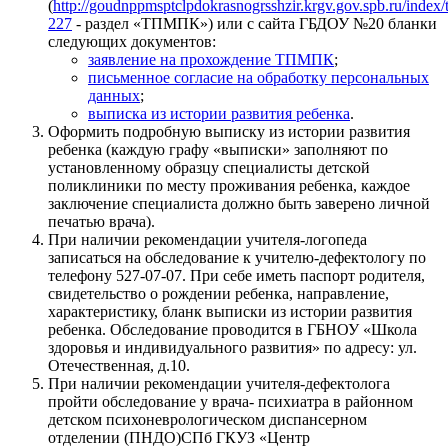
(
http://goudnppmsptclpdokrasnogrsshzir.krgv.gov.spb.ru/index
227
- раздел «ТПМПК») или с сайта ГБДОУ №20 бланки
следующих документов:
заявление на прохождение ТПМПК
;
письменное согласие на обработку персональных
данных
;
выписка из истории развития ребенка
.
Оформить подробную выписку из истории развития
ребенка (каждую графу «выписки» заполняют по
установленному образцу специалисты детской
поликлиники по месту проживания ребенка, каждое
заключение специалиста должно быть заверено личной
печатью врача).
При наличии рекомендации учителя-логопеда
записаться на обследование к учителю-дефектологу по
телефону 527-07-07. При себе иметь паспорт родителя,
свидетельство о рождении ребенка, направление,
характеристику, бланк выписки из истории развития
ребенка. Обследование проводится в ГБНОУ «Школа
здоровья и индивидуального развития» по адресу: ул.
Отечественная, д.10.
При наличии рекомендации учителя-дефектолога
пройти обследование у врача- психиатра в районном
детском психоневрологическом диспансерном
отделении (ПНДО)СПб ГКУЗ «Центр