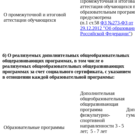
Промежуточная и итогова
аттестация обучающихся 
образовательным програм
О промежуточной и итоговой
предусмотрена
аттестации обучающихся
(п.1 ст.58
ФЗ №273-ФЗ от
29.12.2012 "Об образован
Российской Федерации"
)
б) О реализуемых дополнительных общеобразовательных
общеразвивающих программах, в том числе о
реализуемых общеобразовательных общеразвивающих
программах за счет социального сертификата, с указанием
в отношении каждой образовательной программы:
Дополнительная
общеобразовательная
общеразвивающая
программа
Доп
физкультурно-
гум
спортивной
направленности 3 - 5
Образовательные программы
лет; 5 - 7 лет