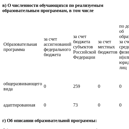
в) О численности обучающихся по реализуемым
образовательным программам, в том числе
по д
об
за счет
обра
за счет
бюджета
за счет
за сч
Образовательная
ассигнований
субъектов
местных
сред
программа
федерального
Российской
бюджетов
физи
бюджета
Федерации
и(ил
юрид
лиц
общеразвивающего
0
259
0
0
вида
адаптированная
0
73
0
0
г) Об описании образовательной программы: