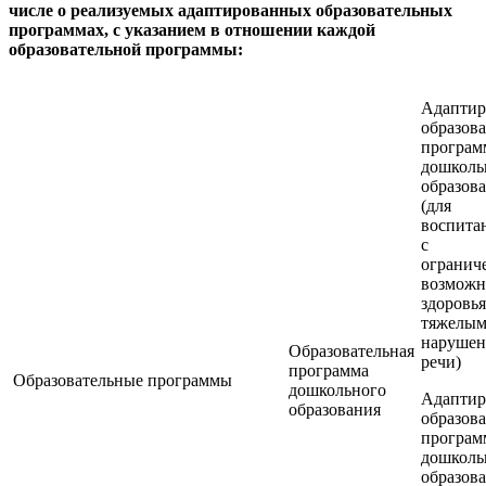
числе о реализуемых адаптированных образовательных
программах, с указанием в отношении каждой
образовательной программы:
Адаптир
образова
програм
дошколь
образов
(для
воспита
с
огранич
возможн
здоровья
тяжелы
наруше
Образовательная
речи)
программа
Образовательные программы
дошкольного
Адаптир
образования
образова
програм
дошколь
образов