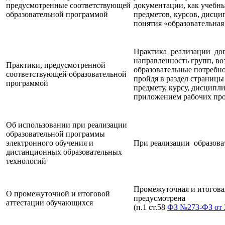
предусмотренные соответствующей
документации, как учебн
образовательной программой
предметов, курсов, дисци
понятия «образовательная 
Практика реализации ⁠ ⁠
направленность групп, в
Практики, предусмотренной
образовательные потребно
соответствующей образовательной
пройдя в раздел страниц
программой
предмету, курсу, дисципл
приложением рабочих про
Об использовании при реализации
образовательной программы
электронного обучения и
При реализации образова
дистанционных образовательных
технологий
Промежуточная и итогова
О промежуточной и итоговой
предусмотрена
аттестации обучающихся
(п.1 ст.58
ФЗ №273-ФЗ от 