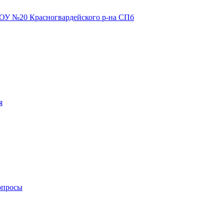
я
опросы