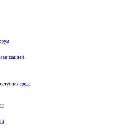
орум
рганизацией
оступная среда
ся
ии