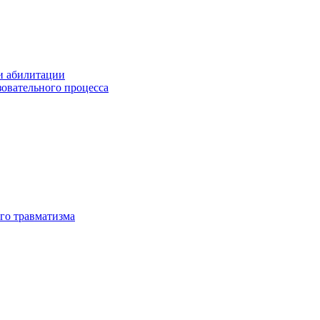
и абилитации
зовательного процесса
го травматизма