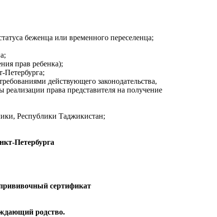
 статуса беженца или временного переселенца;
а;
ния прав ребенка);
т-Петербурга;
 требованиями действующего законодательства,
ы реализации права представителя на получение
лики, Республики Таджикистан;
нкт-Петербурга
 прививочный сертификат
ерждающий родство.