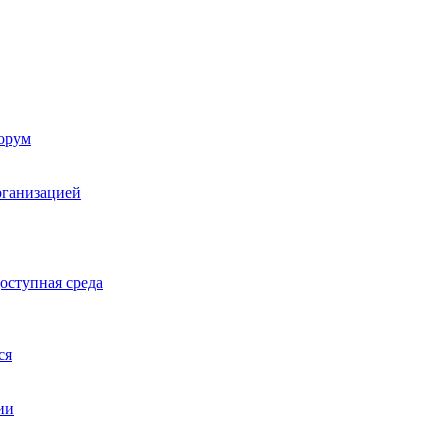
орум
рганизацией
оступная среда
ся
ии