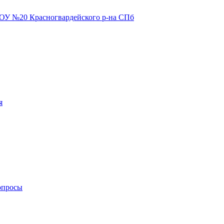
я
опросы