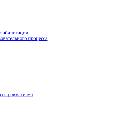
и абилитации
зовательного процесса
го травматизма