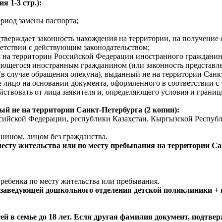
 1-3 стр.):
ериод замены паспорта;
одтверждает законность нахождения на территории, на получение
етствии с действующим законодательством;
 на территории Российской Федерации иностранного гражданин
яющегося иностранным гражданином (или законность представле
в случае обращения опекуна), выданный не на территории Санк
е лицо на основании документа, оформленного в соответствии с
ствовать от лица заявителя и, определяющего условия и границ
ый не на территории
Санкт-Петербурга (2 копии):
ссийской Федерации, республики Казахстан, Кыргызской Респуб
нином, лицом без гражданства.
есту жительства или по месту пребывания на территории Са
ребенка по месту жительства или пребывания.
 заведующей дошкольного отделения детской поликлиники +
тей в семье до 18 лет. Если другая фамилия документ, подтв