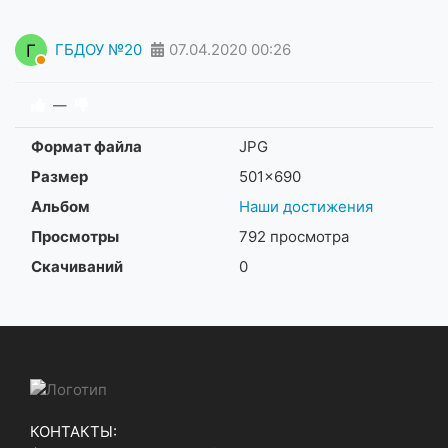
Г
ГБДОУ №20
07.04.2020
00:26
—
Формат файла
JPG
Размер
501×690
Альбом
Наши достижения
Просмотры
792 просмотра
Скачиваний
0
КОНТАКТЫ: