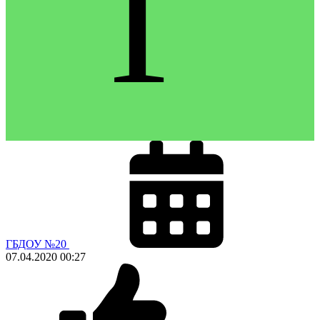
Г
ГБДОУ №20
07.04.2020
00:27