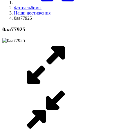
Фотоальбомы
Наши достижения
0aa77925
0aa77925