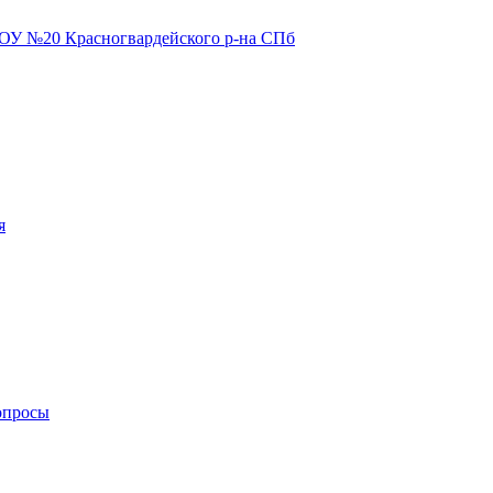
я
опросы