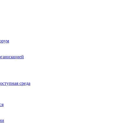
орум
рганизацией
оступная среда
ся
ии