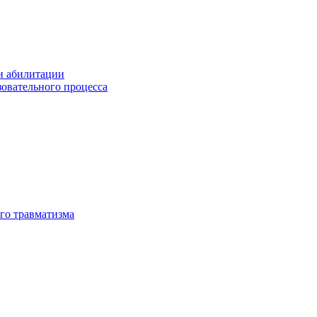
и абилитации
зовательного процесса
го травматизма