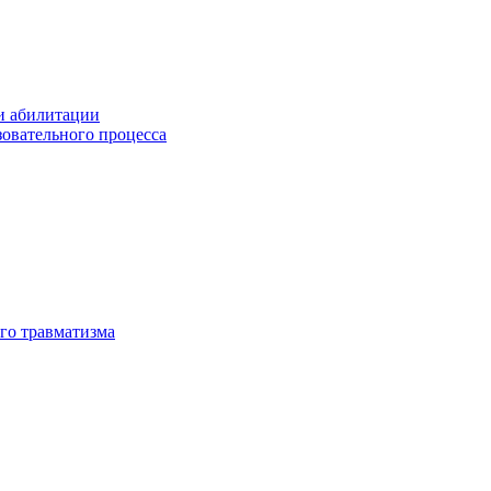
и абилитации
зовательного процесса
го травматизма