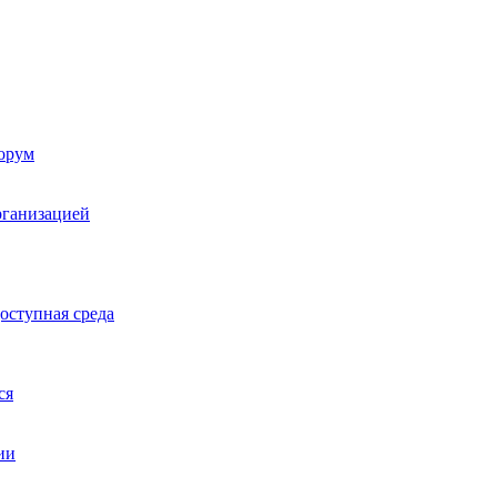
орум
рганизацией
оступная среда
ся
ии