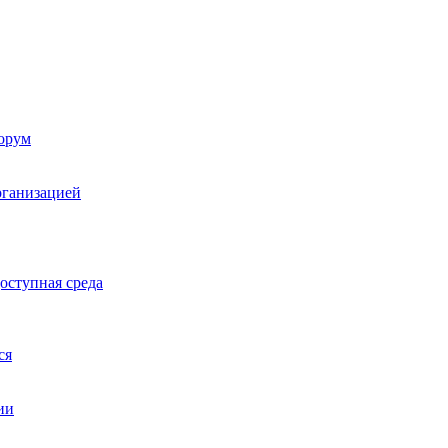
орум
рганизацией
оступная среда
ся
ии