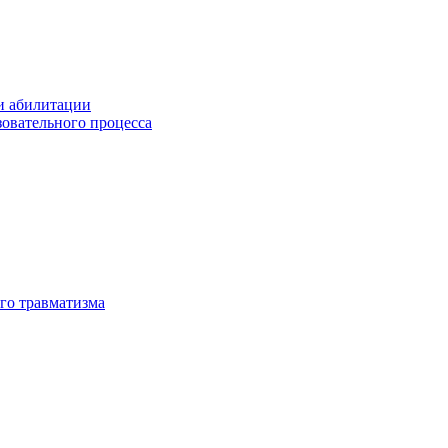
и абилитации
зовательного процесса
го травматизма