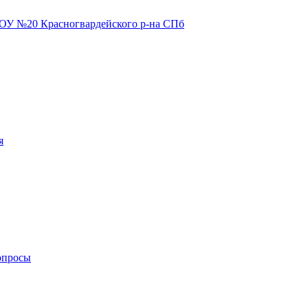
я
опросы