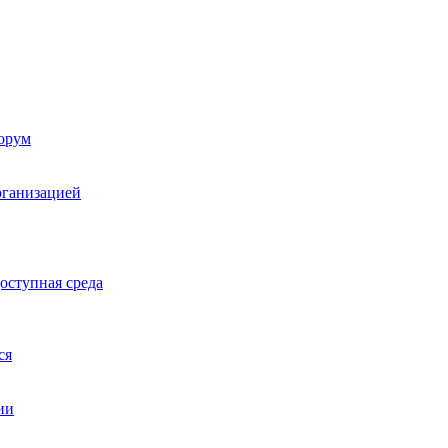
орум
рганизацией
оступная среда
ся
ии