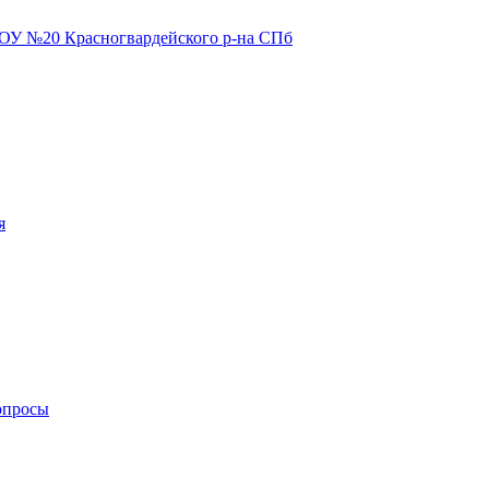
я
опросы