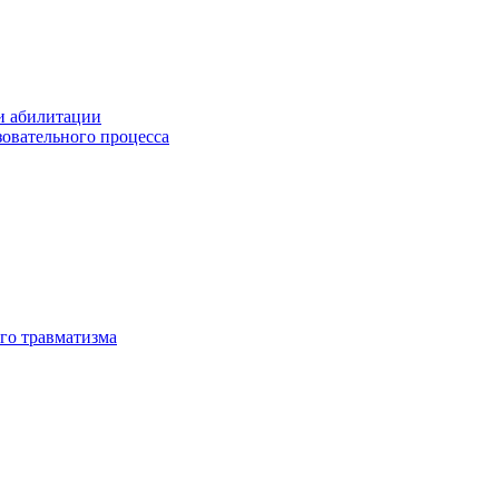
и абилитации
зовательного процесса
го травматизма