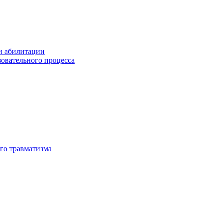
и абилитации
зовательного процесса
го травматизма