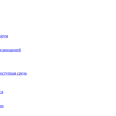
орум
рганизацией
оступная среда
ся
ии