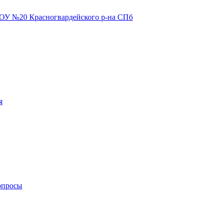
я
опросы